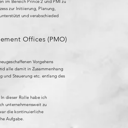
en im Bereich Prince 2 und PMI zu
ss zur Initiierung, Planung,
unterstützt und verabschieded
gement Offices (PMO)
 neugeschaffenen Vorgehens
 und alle damit in Zusammenhang
g und Steuerung etc. entlang des
n dieser Rolle habe ich
uch unternehmensweit zu
ar die kontinuierliche
che Aufgabe.