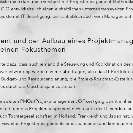
lasste mich dazu mich verstärkt mit Projektmanagement Methodik
IO entwickelte ich einen einheitlichen unternehmensweiten Proze
ojekte mit IT Beteiligung, der schließlich auch vom Management 
ent und der Aufbau eines Projektmana
meinen Fokusthemen
ührte dazu, dass auch jemand die Steuerung und Koordination des
verantwortung wurde nun mir übertragen, also das IT Portfolio
ie Budget- und Ressourcenplanung, die Projekt-Roadmap-Erstellun
es durch das Geschäftsjahr zu steuern.
nsweiten PMOs (Projektmanagement Offices) ging damit einher. I
bliert, um das Projektmanagement nicht nur in der IT, sondern a
uch Tochtergesellschaften in Holland, Frankreich und Japan hat, w
ensweiten Projektmanagements eine spannende und kontinuierli