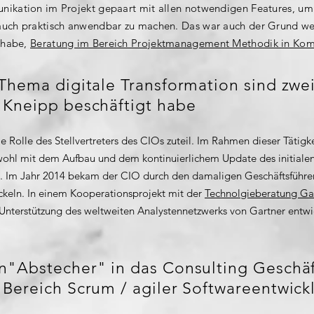
nikation im Projekt gepaart mit allen notwendigen Features, um
auch praktisch anwendbar zu machen. Das war auch der Grund we
n habe,
Beratung im Bereich Projektmanagement Methodik in Kom
 Thema digitale Transformation sind zw
 Kneipp beschäftigt habe
e Rolle des Stellvertreters des CIOs zuteil. Im Rahmen dieser Tätigk
wohl mit dem Aufbau und dem kontinuierlichem Update des initiale
 Im Jahr 2014 bekam der CIO durch den damaligen Geschäftsführer z
ickeln. In einem Kooperationsprojekt mit der
Technolgieberatung Ga
nterstützung des weltweiten Analystennetzwerks von Gartner entwick
n"Abstecher" in das Consulting Geschäf
 Bereich Scrum / agiler Softwareentwick