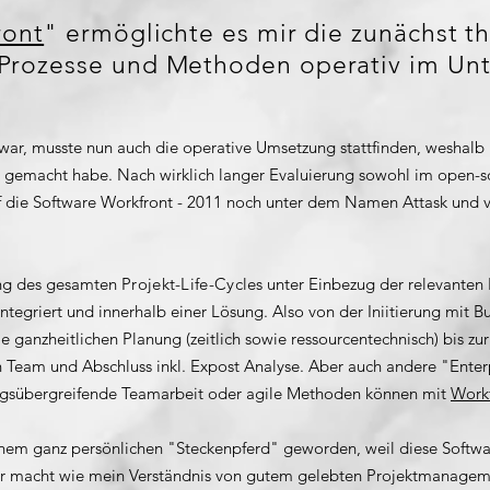
ront
" ermöglichte es mir die zunächst t
Prozesse und Methoden operativ im Un
r, musste nun auch die operative Umsetzung stattfinden, weshalb i
e gemacht habe. Nach wirklich langer Evaluierung sowohl im open-
 auf die Software Workfront - 2011 noch unter dem Namen Attask un
ung des gesamten
Projekt-Life-Cycle
s unter Einbezug der relevanten 
tegriert und innerhalb einer Lösung. Also von der Iniitierung mit B
ie ganzheitlichen Planung (zeitlich sowie ressourcentechnisch) bis z
n Team und Abschluss inkl. Expost Analyse. Aber auch andere "Ente
gsübergreifende Teamarbeit oder agile Methoden können mit
Work
einem ganz persönlichen "Steckenpferd" geworden, weil diese Soft
 macht wie mein Verständnis von gutem gelebten Projektmanageme